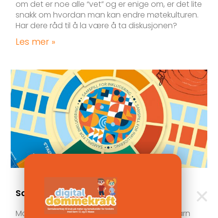
om det er noe alle “vet” og er enige om, er det lite
snakk om hvordan man kan endre møtekulturen.
Har dere råd til å la være å ta diskusjonen?
Les mer »
Samspill for inkludering
Mobbing og ekskludering blant – og av – barn