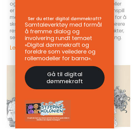
og unge er et betydelig problem. Rollemodeller
er viktig for å motvirke mobbing. Et godt samspill
mellom ulike miljøer og rollemodeller er viktig for å
Ser du etter digital dømmekraft?
skape en mobbefri oppvekst. Målet er å inspirere
Samtaleverktøy med formål
ressurser i et lokalsamfunn til å knyttet kontakter,
å fremme dialog og
se muligheter og skape vilje til konkret handling.
involvering rundt temaet
«Digital dømmekraft og
Les mer »
foreldre som veiledere og
rollemodeller for barna».
Gå til digital
dømmekraft